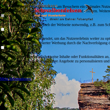
Cookie-Einstellungen
Diese Webseite verwendet Cookies, um Besuchern ein optimales Nutzerer
Datenverarbeitung kann dann auch in einem Drittland erfolgen. Weiter
Technisch notwendige
Diese Cookies sind zum Betrieb der Webseite notwendig, z.B. zum Sch
Analytische
Diese Cookies werden verwendet, um das Nutzererlebnis weiter zu optim
Ausspielung von personalisierter Werbung durch die Nachverfolgung de
Drittanbieter-Inhalte
Diese Webseite bietet möglicherweise Inhalte oder Funktionalitäten an,
Nutzeraktivität zu verfolgen oder ihre Angebote zu personalisieren und
Ablehnen
Alle akzeptieren
Speichern
Mehr Informationen