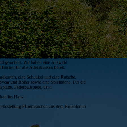
zu Wanderungen aufbrechen, wir stellen
Zu Stadtmitte ca. 10 Minuten zu Fuß.
ien kombinierbar mit Fewo Schwalbennest und /
4 zum wiederholten Mal als Kinderfreundliche
gezeichnet.
wir Reisebettchen, Hochstühle usw. kostenlos zur
d gesichert. Wir halten eine Auswahl
 Bücher für alle Altersklassen bereit.
ndkasten, eine Schaukel und eine Rutsche,
ycar und Roller sowie eine Spielküche. Für die
platte, Federballspiele, usw.
chen ins Haus.
 Vorbestellung Flammkuchen aus dem Holzofen in