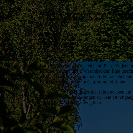
Mit viel Charme und Gemütlichkeit empfängt 
Sie finden 2 (Familien-) Zimmer, 2 Badezimmer
alle.
Kommen Sie an und fühlen Sie sich wohl. Durch 
Sie den Aufenthaltsraum mit viel Platz um gemei
Zusammen sitzen am Tisch oder in der Sofa-Ecke 
offenen Küche mit Spülmaschine usw.
In den beiden Schlafzimmern finden Sie je ein Do
Baby­bettchen gibt es ausreichend Platz. Zu jede
Dusche, Toilette und 2 Waschbecken. Eine überd
und Grill rundet das Angebot ab. Für ausreichend
Fahrräder können Sie im Carport unterbringen.
Unser Ferienhaus befindet sich ruhig gelegen a
einsam, sondern im Wohngebiet. Kein Durchgang
Strasse geht in den Radweg über.