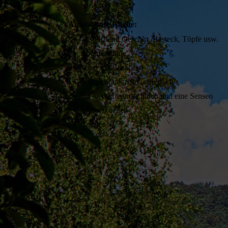
Ausstattung Küche:
ausreichend Geschirr, Besteck, Töpfe usw.
Spülmaschine
Herd mit Backofen
Kühlschrank mit Gefrierfach
2 Filterkaffeemaschinen und eine Senseo
Wasserkocher
Toaster