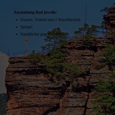
Ausstattung Bad jeweils:
Haus
Dusche, Toilette und 2 Waschbecken
Gern
will
Spiegel
mitb
steh
Handtücher gegen Gebühr
bitt
unbe