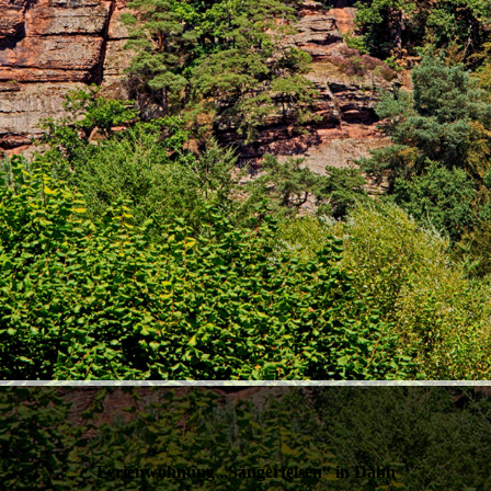
Ferien­wohnung „Sänger­felsen“ in Dahn