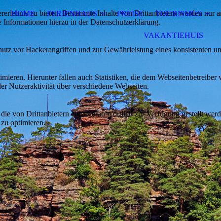
lebnis zu bieten. Bestimmte Inhalte von Drittanbietern werden nur ang
HOME
FERIENHAUS
PREISE
TOURISMUS
e Informationen hierzu in der Datenschutzerklärung.
VAKANTIEHUIS
utz vor Hackerangriffen und zur Gewährleistung eines konsistenten un
ieren. Hierunter fallen auch Statistiken, die dem Webseitenbetreiber v
r Nutzeraktivität über verschiedene Webseiten.
 die von Drittanbietern eigenverantwortlich zur Verfügung gestellt wer
 zu optimieren.