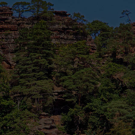
tiere:
e heißen wir auch gut erzogene Hunde
kommen, wenn diese ihr eigenes Bettchen
ringen. Unsere Betten, Sofas und sonstige Möbel
en den Vierbeinern nicht zur Verfügung. Wir
en hier um Verständnis. Bitte bei Buchung
dingt anmelden.