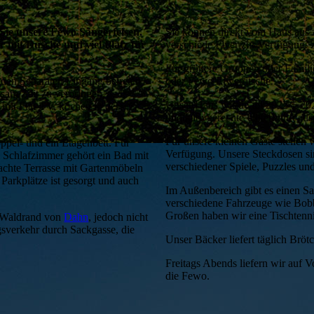
Sie unsere Fewo Sängerfelsen.
Sie können direkt vom Haus aus 
 mit Dusche und viel Platz für
verschiede Flyer zur Verfügung. 
Für größere Gruppen oder Famil
den Separaten Eingang betreten
oder Fewo Elwetritsche.
nsam Zeit zu verbringen.
Unser Haus wurde im 2022 + 202
mit Flat-TV, kochen in der
und babygerechte Unterkunft aus
Für unsere kleinen Gäste stellen 
ppel- und ein Etagenbett. Für
Verfügung. Unsere Steckdosen sin
m Schlafzimmer gehört ein Bad mit
verschiedener Spiele, Puzzles und
achte Terrasse mit Gartenmöbeln
 Parkplätze ist gesorgt und auch
Im Außenbereich gibt es einen Sa
verschiedene Fahrzeuge wie Bobb
Großen haben wir eine Tischtennis
m Waldrand von
Dahn
, jedoch nicht
sverkehr durch Sackgasse, die
Unser Bäcker liefert täglich Bröt
Freitags Abends liefern wir auf
die Fewo.