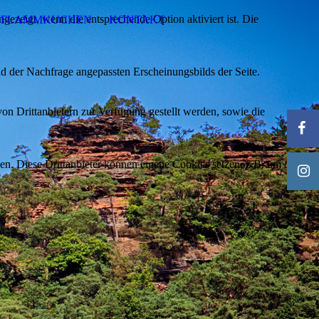
ezeigt, wenn die entsprechende Option aktiviert ist. Die
FLAMMKUCHEN
KONTAKT
d der Nachfrage angepassten Erscheinungsbilds der Seite.
on Drittanbietern zur Verfügung gestellt werden, sowie die
den. Diese Drittanbieter können eigene Cookies setzen, z.B. um die